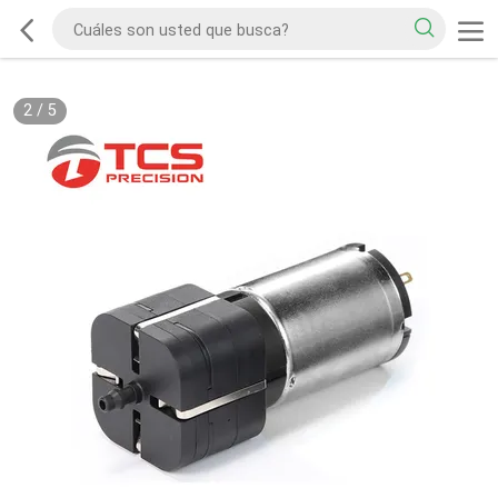
2
/
5