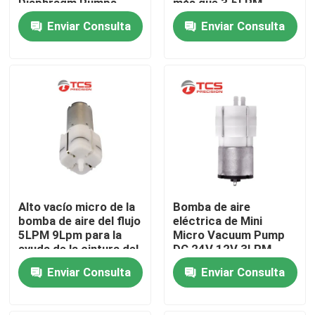
Diaphragm Pumps
más que 3.5LPM
ISO9001 aprobó
Enviar Consulta
Enviar Consulta
Sobre nosotros
Recorrido por la fábrica
Control de calidad
Contacta con nosotros
Alto vacío micro de la
Bomba de aire
Noticias
bomba de aire del flujo
eléctrica de Mini
5LPM 9Lpm para la
Micro Vacuum Pump
ayuda de la cintura del
DC 24V 12V 3LPM -
Casos de trabajo
automóvil
7LPM para el
Enviar Consulta
Enviar Consulta
Massager
El blog