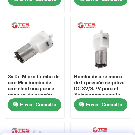
caudal
juguete
Sobre nosotros
Recorrido por la fábrica
Control de calidad
Contacta con nosotros
3v Dc Micro bomba de
Bomba de aire micro
aire Mini bomba de
de la presión negativa
aire eléctrica para el
DC 3V/3.7V para el
Noticias
monitor de presión
Sphygmomanometer
arterial
ROSH
Enviar Consulta
Enviar Consulta
Casos de trabajo
El blog