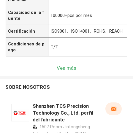
Capacidad de la f
100000+pcs por mes
uente
Certificación
ISO9001、ISO14001、ROHS、REACH
Condiciones de p
T/T
ago
Vea más
SOBRE NOSOTROS
Shenzhen TCS Precision
Technology Co., Ltd. perfil
del fabricante
1507 Room Jintongsheng