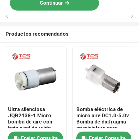
Continuar
Productos recomendados
En casa.
Ultra silenciosa
Bomba eléctrica de
JQB2438-1 Micro
micro aire DC1.0-5.0v
Productos
bomba de aire con
Bomba de diafragma
bajo nivel de ruido
en miniatura para
2.4W potencia y
aplicaciones de
Espectáculo VR
Enviar Consulta
Enviar Consulta