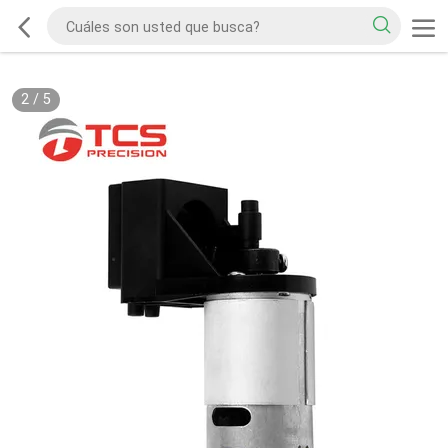
2
/
5