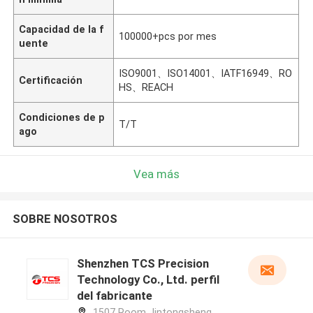
Capacidad de la f
100000+pcs por mes
uente
ISO9001、ISO14001、IATF16949、RO
Certificación
HS、REACH
Condiciones de p
T/T
ago
Vea más
SOBRE NOSOTROS
Shenzhen TCS Precision
Technology Co., Ltd. perfil
del fabricante
1507 Room Jintongsheng