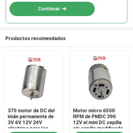
Continuar
Productos recomendados
En casa.
370 motor de DC del
Motor micro 6500
Productos
imán permanente de
RPM de PMDC 390
3V 6V 12V 24V
12V el mini DC cepilla
eléctrico para los
sin cepillo modificada
Espectáculo VR