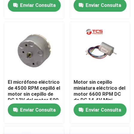
aparatos
para requisitos
Enviar Consulta
Enviar Consulta
electrodomésticos
particulares
Sobre nosotros
Recorrido por la fábrica
Control de calidad
Contacta con nosotros
El micrófono eléctrico
Motor sin cepillo
de 4500 RPM cepilló el
miniatura eléctrico del
Noticias
motor sin cepillo de
motor 6600 RPM DC
DC 12V del motor 500
de DC 14.4V Mini
de DC modificado
Micro DC
Enviar Consulta
Enviar Consulta
Casos de trabajo
para requisitos
particulares
El blog