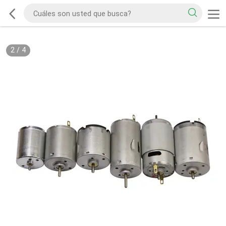
2
/
4