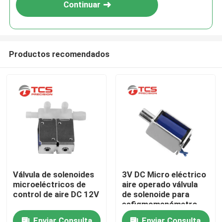
Continuar
Productos recomendados
En casa.
Válvula de solenoides
3V DC Micro eléctrico
microeléctricos de
aire operado válvula
Productos
control de aire DC 12V
de solenoide para
esfigmomanómetro
Espectáculo VR
Enviar Consulta
Enviar Consulta