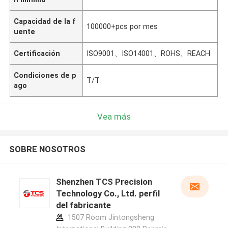
Capacidad de la f
100000+pcs por mes
uente
Certificación
ISO9001、ISO14001、ROHS、REACH
Condiciones de p
T/T
ago
Vea más
SOBRE NOSOTROS
Shenzhen TCS Precision
Technology Co., Ltd. perfil
del fabricante
1507 Room Jintongsheng