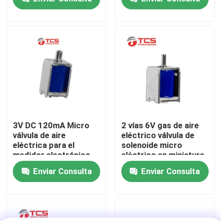
Sobre nosotros
Recorrido por la fábrica
Control de calidad
Contacta con nosotros
3V DC 120mA Micro
2 vías 6V gas de aire
válvula de aire
eléctrico válvula de
eléctrica para el
solenoide micro
Noticias
medidor electrónico
eléctrico en miniatura
de presión arterial
60mA
Enviar Consulta
Enviar Consulta
monitor médico
Casos de trabajo
El blog