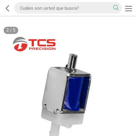
2
/
5